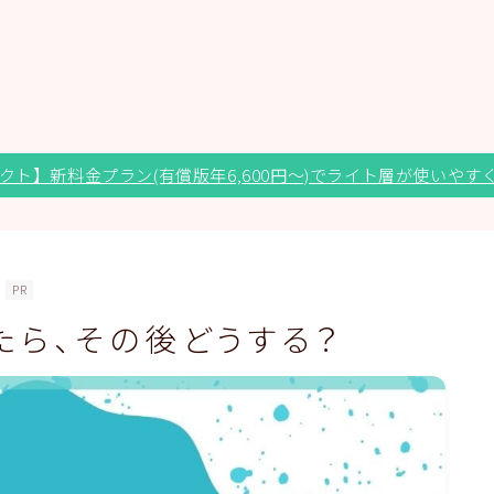
クト】新料金プラン(有償版年6,600円～)でライト層が使いやす
PR
したら、その後どうする？