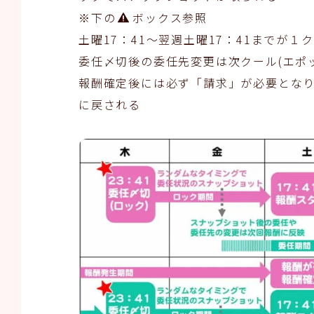
※下の
ボックス参照
土曜17：41～翌週土曜17：41までが
委任〆切後の委任先変更は次クール(エポ
報酬確定後には必ず「請求」が必要となり
に戻される