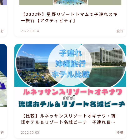
【2022冬】星野リゾートトマムで子連れスキ
ー旅行【アクティビティ】
旅行
2022.10.14
旅行
【比較】ルネッサンスリゾートオキナワ・琉
球ホテル＆リゾート名城ビーチ 子連れ目線
で選ぶなら？！
旅行
2022.10.05
沖縄