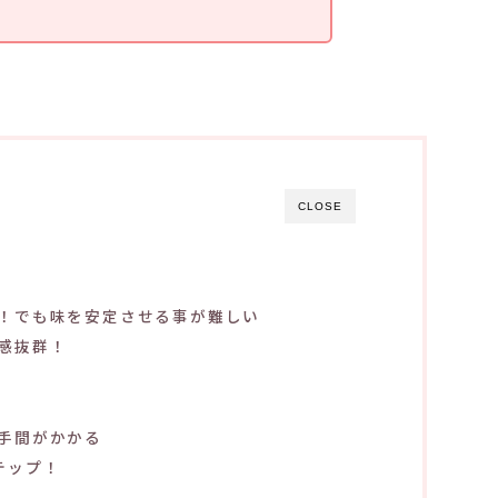
CLOSE
！でも味を安定させる事が難しい
感抜群！
手間がかかる
テップ！