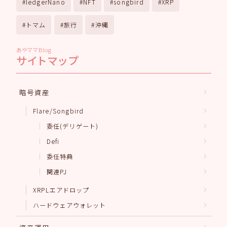
ledgerNano
NFT
songbird
XRP
トマム
旅行
沖縄
あやママBlog
サイトマップ
暗号資産
Flare/Songbird
委任(デリゲート)
Defi
委任特典
関連PJ
XRPLエアドロップ
ハードウェアウォレット