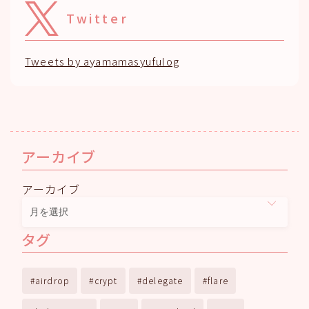
Twitter
Tweets by ayamamasyufulog
アーカイブ
アーカイブ
タグ
airdrop
crypt
delegate
flare