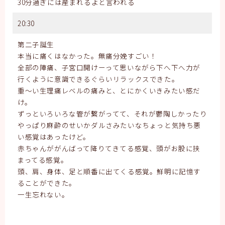
30分過ぎには産まれるよと言われる
20:30
第二子誕生
本当に痛くはなかった。無痛分娩すごい！
全部の陣痛、子宮口開けーって思いながら下へ下へ力が
行くように意識できるぐらいリラックスできた。
重〜い生理痛レベルの痛みと、とにかくいきみたい感だ
け。
ずっといろいろな管が繋がってて、それが鬱陶しかったり
やっぱり麻酔のせいかダルさみたいなちょっと気持ち悪
い感覚はあったけど。
赤ちゃんががんばって降りてきてる感覚、頭がお股に挟
まってる感覚。
頭、肩、身体、足と順番に出てくる感覚。鮮明に記憶す
ることができた。
一生忘れない。