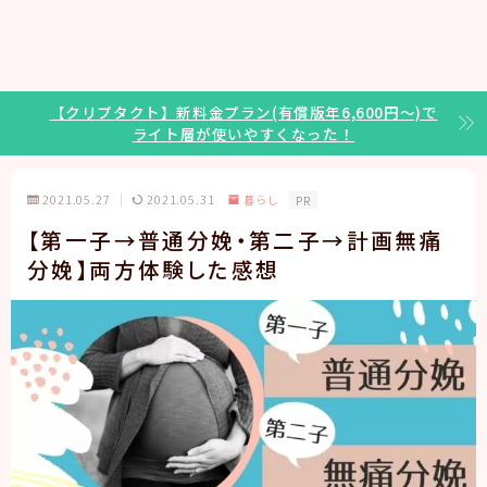
【クリプタクト】新料金プラン(有償版年6,600円～)で
ライト層が使いやすくなった！
2021.05.27
2021.05.31
暮らし
PR
【第一子→普通分娩・第二子→計画無痛
分娩】両方体験した感想