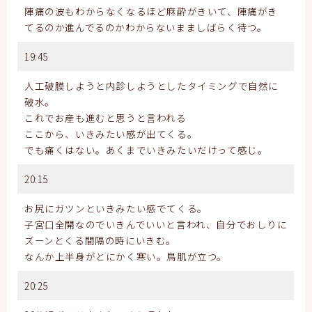
陣痛の波もわからなくなるほど麻酔がきいて、陣痛がき
てるのか進んでるのかわからないまましばらく待つ。
19:45
人工破膜しようと内診しようとしたタイミングで自然に
破水。
これでお産も進むと思うと言われる
ここから、いきみたい感が出てくる。
でも痛くはない。あくまでいきみたいだけって感じ。
20:15
お尻にガツンといきみたい感でてくる。
子宮口全開なのでいきんでいいと言われ、自分でおしりに
ズーンとくる間隔の時にいきむ。
なんか上半身がとにかく寒い。鳥肌が立つ。
20:25