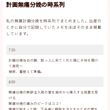
計画無痛分娩の時系列
私の無痛計画分娩を時系列でまとめました。出産の
ときに自分で記録していたメモをほぼそのまま掲載
しています。
7:30
計画分娩当日の朝、助っ人に来てくれた親に子供を預け
て産院へ
検尿、着替えて準備。
8:00
無痛分娩の麻酔注入用の管を背中から挿入する処置を受
ける
無痛分娩の痛みのピークはココ！
陣痛が始まった時、下半身に麻酔を注入するための管を