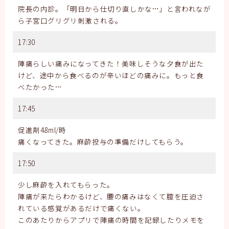
院長の内診。「明日から仕切り直しかな…」と言われなが
ら子宮口グリグリ刺激される。
17:30
陣痛らしい痛みになってきた！美味しそうな夕食が出た
けど、途中から食べるのが辛いほどの痛みに。もっと食
べたかった…
17:45
促進剤48ml/時
痛くなってきた。麻酔投与の準備だけしてもらう。
17:50
少し麻酔を入れてもらった。
陣痛が来たらわかるけど、腰の痛みはなくて膣を圧迫さ
れている感覚があるだけで痛くない。
このあたりからアプリで陣痛の時間を記録したりメモを