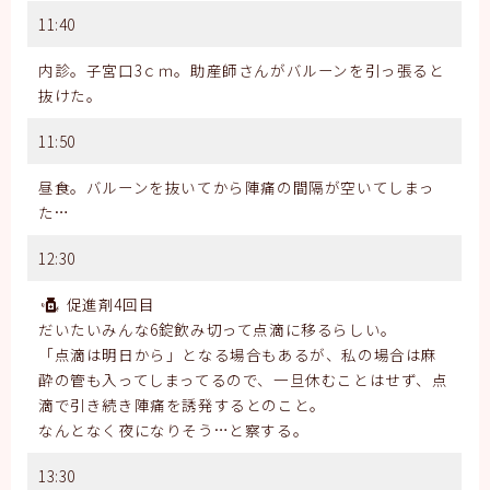
11:40
内診。子宮口3ｃｍ。助産師さんがバルーンを引っ張ると
抜けた。
11:50
昼食。バルーンを抜いてから陣痛の間隔が空いてしまっ
た…
12:30
促進剤4回目
だいたいみんな6錠飲み切って点滴に移るらしい。
「点滴は明日から」となる場合もあるが、私の場合は麻
酔の管も入ってしまってるので、一旦休むことはせず、点
滴で引き続き陣痛を誘発するとのこと。
なんとなく夜になりそう…と察する。
13:30