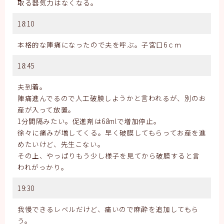
取る器気力はなくなる。
18:10
本格的な陣痛になったので夫を呼ぶ。子宮口6ｃｍ
18:45
夫到着。
陣痛進んでるので人工破膜しようかと言われるが、別のお
産が入って放置。
1分間隔みたい。促進剤は68mlで増加停止。
徐々に痛みが増してくる。早く破膜してもらってお産を進
めたいけど、先生こない。
その上、やっぱりもう少し様子を見てから破膜すると言
われがっかり。
19:30
我慢できるレベルだけど、痛いので麻酔を追加してもら
う。