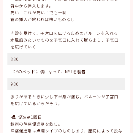
背中から挿入します。
痛い！これが痛い！でも一瞬
管の挿入が終われば怖いものなし
内診を受けて、子宮口を広げるためのバルーンを入れる
水風船みたいなものを子宮口に入れて膨らまし、子宮口
を広げていく
8:30
LDRのベッドに横になって、NSTを装着
9:30
張りがあるときに少し下半身が痛む。バルーンが子宮口
を広げているからだそう。
促進剤1回目
錠剤の陣痛促進剤を飲む。
陣痛促進剤は点滴タイプのものもあり、産院によって投与