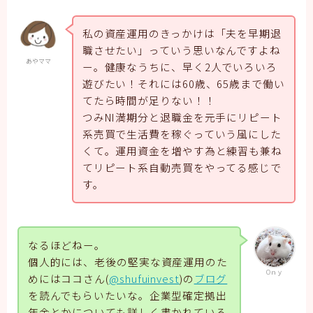
私の資産運用のきっかけは「夫を早期退
職させたい」っていう思いなんですよね
あやママ
ー。健康なうちに、早く2人でいろいろ
遊びたい！それには60歳、65歳まで働い
てたら時間が足りない！！
つみNI満期分と退職金を元手にリピート
系売買で生活費を稼ぐっていう風にした
くて。運用資金を増やす為と練習も兼ね
てリピート系自動売買をやってる感じで
す。
なるほどねー。
個人的には、老後の堅実な資産運用のた
Oｎｙ
めにはココさん(
@shufuinvest
)の
ブログ
を読んでもらいたいな。企業型確定拠出
年金とかについても詳しく書かれている