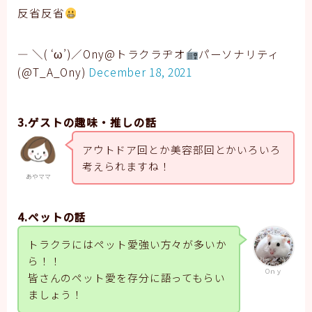
反省反省
— ＼( ‘ω’)／Ony@トラクラヂオ
パーソナリティ
(@T_A_Ony)
December 18, 2021
3.ゲストの趣味・推しの話
アウトドア回とか美容部回とかいろいろ
考えられますね！
あやママ
4.ペットの話
トラクラにはペット愛強い方々が多いか
ら！！
Oｎｙ
皆さんのペット愛を存分に語ってもらい
ましょう！