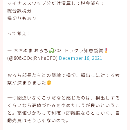
マイナススワップ分だけ清算して税金減らす
総合課税分
損切りもあり
って考え！
— おおぬま おろち
2021トラクラ知恵袋賞
(@806xCOcjRNhaOFO)
December 18, 2021
おろち部長たちとの議論で損切、損出しに対する考
察が深まりました
一つ間違いなくこうだなと感じたのは、損出しする
くらいなら高値づかみをやめたほうが良いというこ
と。高値づかみして利確→即離脱ならともかく、自
動売買はそうじゃないので。